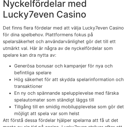
Nyckelfördelar med
Lucky7even Casino
Det finns flera fördelar med att välja Lucky7even Casino
för dina spelbehov. Plattformens fokus på
spelarsäkerhet och användarvänlighet gör det till ett
utmärkt val. Här är några av de nyckelfördelar som
spelare kan dra nytta av:
Generösa bonusar och kampanjer för nya och
befintliga spelare
Hög säkerhet för att skydda spelarinformation och
transaktioner
En ny och spännande spelupplevelse med färska
spelautomater som ständigt läggs till
Tillgång till en smidig mobilupplevelse som gör det
möjligt att spela var som helst
Att förstå dessa fördelar hjälper spelarna att få ut det