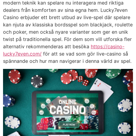
modern teknik kan spelare nu interagera med riktiga
dealers från komforten av sina egna hem. Lucky7even
Casino erbjuder ett brett utbud av live-spel där spelare
kan njuta av klassiska bordsspel som blackjack, roulette
och poker, men också nyare varianter som ger en unik
twist på traditionella spel. För dem som vill utforska fler
alternativ rekommenderas att besöka
https://casino-
lucky7even.com/
för att se vad som gör live-casino så
spännande och hur man navigerar i denna värld av spel.