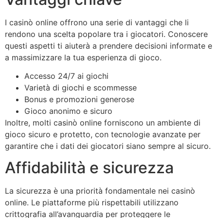
I casinò online offrono una serie di vantaggi che li
rendono una scelta popolare tra i giocatori. Conoscere
questi aspetti ti aiuterà a prendere decisioni informate e
a massimizzare la tua esperienza di gioco.
Accesso 24/7 ai giochi
Varietà di giochi e scommesse
Bonus e promozioni generose
Gioco anonimo e sicuro
Inoltre, molti casinò online forniscono un ambiente di
gioco sicuro e protetto, con tecnologie avanzate per
garantire che i dati dei giocatori siano sempre al sicuro.
Affidabilità e sicurezza
La sicurezza è una priorità fondamentale nei casinò
online. Le piattaforme più rispettabili utilizzano
crittografia all’avanguardia per proteggere le