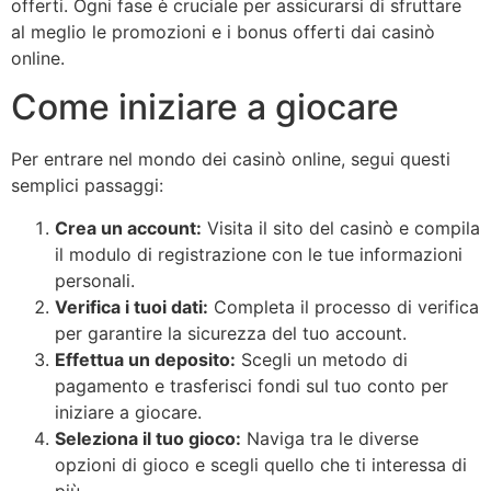
offerti. Ogni fase è cruciale per assicurarsi di sfruttare
al meglio le promozioni e i bonus offerti dai casinò
online.
Come iniziare a giocare
Per entrare nel mondo dei casinò online, segui questi
semplici passaggi:
Crea un account:
Visita il sito del casinò e compila
il modulo di registrazione con le tue informazioni
personali.
Verifica i tuoi dati:
Completa il processo di verifica
per garantire la sicurezza del tuo account.
Effettua un deposito:
Scegli un metodo di
pagamento e trasferisci fondi sul tuo conto per
iniziare a giocare.
Seleziona il tuo gioco:
Naviga tra le diverse
opzioni di gioco e scegli quello che ti interessa di
più.