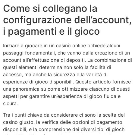
Come si collegano la
configurazione dell’account,
i pagamenti e il gioco
Iniziare a giocare in un casinò online richiede alcuni
passaggi fondamentali, che vanno dalla creazione di un
account all’effettuazione di depositi. La combinazione di
questi elementi determina non solo la facilità di
accesso, ma anche la sicurezza e la varietà di
esperienze di gioco disponibili. Questo articolo fornisce
una panoramica su come ottimizzare ciascuno di questi
aspetti per garantire un’esperienza di gioco fluida e
sicura.
Tra i punti chiave da considerare ci sono la scelta del
casinò giusto, la verifica delle opzioni di pagamento
disponibili, e la comprensione dei diversi tipi di giochi