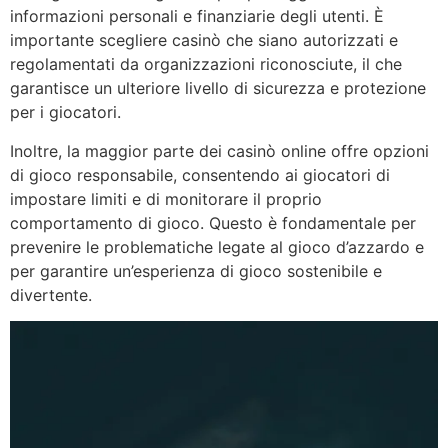
informazioni personali e finanziarie degli utenti. È
importante scegliere casinò che siano autorizzati e
regolamentati da organizzazioni riconosciute, il che
garantisce un ulteriore livello di sicurezza e protezione
per i giocatori.
Inoltre, la maggior parte dei casinò online offre opzioni
di gioco responsabile, consentendo ai giocatori di
impostare limiti e di monitorare il proprio
comportamento di gioco. Questo è fondamentale per
prevenire le problematiche legate al gioco d’azzardo e
per garantire un’esperienza di gioco sostenibile e
divertente.