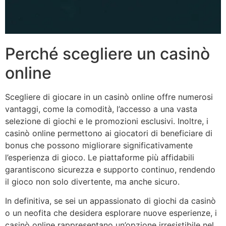
Perché scegliere un casinò
online
Scegliere di giocare in un casinò online offre numerosi
vantaggi, come la comodità, l’accesso a una vasta
selezione di giochi e le promozioni esclusivi. Inoltre, i
casinò online permettono ai giocatori di beneficiare di
bonus che possono migliorare significativamente
l’esperienza di gioco. Le piattaforme più affidabili
garantiscono sicurezza e supporto continuo, rendendo
il gioco non solo divertente, ma anche sicuro.
In definitiva, se sei un appassionato di giochi da casinò
o un neofita che desidera esplorare nuove esperienze, i
casinò online rappresentano un’opzione irresistibile nel