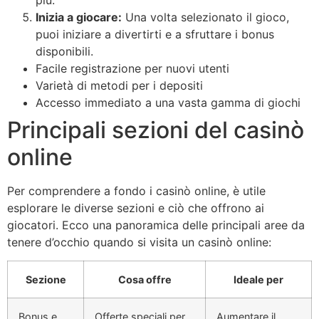
Inizia a giocare:
Una volta selezionato il gioco,
puoi iniziare a divertirti e a sfruttare i bonus
disponibili.
Facile registrazione per nuovi utenti
Varietà di metodi per i depositi
Accesso immediato a una vasta gamma di giochi
Principali sezioni del casinò
online
Per comprendere a fondo i casinò online, è utile
esplorare le diverse sezioni e ciò che offrono ai
giocatori. Ecco una panoramica delle principali aree da
tenere d’occhio quando si visita un casinò online:
Sezione
Cosa offre
Ideale per
Bonus e
Offerte speciali per
Aumentare il