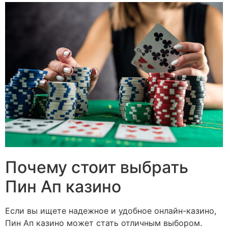
Почему стоит выбрать
Пин Ап казино
Если вы ищете надежное и удобное онлайн-казино,
Пин Ап казино может стать отличным выбором.