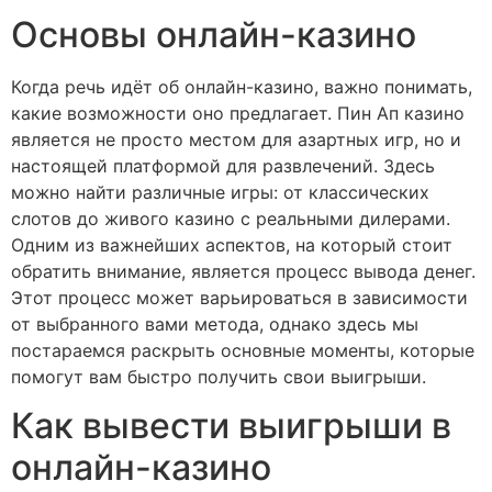
Основы онлайн-казино
Когда речь идёт об онлайн-казино, важно понимать,
какие возможности оно предлагает. Пин Ап казино
является не просто местом для азартных игр, но и
настоящей платформой для развлечений. Здесь
можно найти различные игры: от классических
слотов до живого казино с реальными дилерами.
Одним из важнейших аспектов, на который стоит
обратить внимание, является процесс вывода денег.
Этот процесс может варьироваться в зависимости
от выбранного вами метода, однако здесь мы
постараемся раскрыть основные моменты, которые
помогут вам быстро получить свои выигрыши.
Как вывести выигрыши в
онлайн-казино