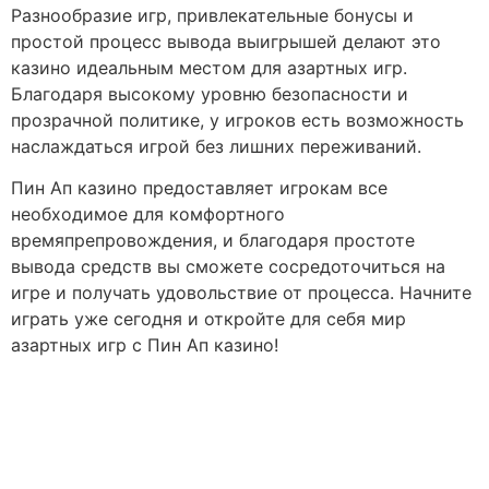
Разнообразие игр, привлекательные бонусы и
простой процесс вывода выигрышей делают это
казино идеальным местом для азартных игр.
Благодаря высокому уровню безопасности и
прозрачной политике, у игроков есть возможность
наслаждаться игрой без лишних переживаний.
Пин Ап казино предоставляет игрокам все
необходимое для комфортного
времяпрепровождения, и благодаря простоте
вывода средств вы сможете сосредоточиться на
игре и получать удовольствие от процесса. Начните
играть уже сегодня и откройте для себя мир
азартных игр с Пин Ап казино!