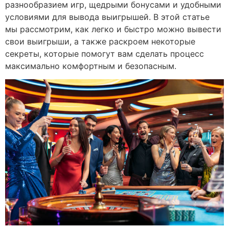
разнообразием игр, щедрыми бонусами и удобными
условиями для вывода выигрышей. В этой статье
мы рассмотрим, как легко и быстро можно вывести
свои выигрыши, а также раскроем некоторые
секреты, которые помогут вам сделать процесс
максимально комфортным и безопасным.