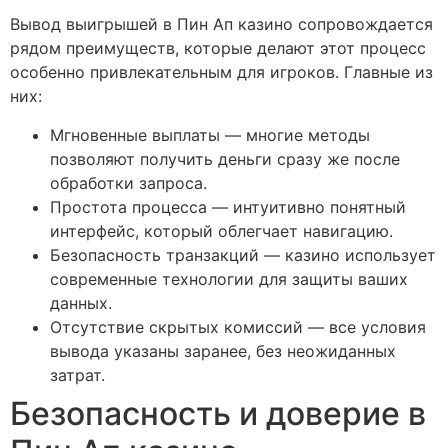
Вывод выигрышей в Пин Ап казино сопровождается
рядом преимуществ, которые делают этот процесс
особенно привлекательным для игроков. Главные из
них:
Мгновенные выплаты — многие методы
позволяют получить деньги сразу же после
обработки запроса.
Простота процесса — интуитивно понятный
интерфейс, который облегчает навигацию.
Безопасность транзакций — казино использует
современные технологии для защиты ваших
данных.
Отсутствие скрытых комиссий — все условия
вывода указаны заранее, без неожиданных
затрат.
Безопасность и доверие в