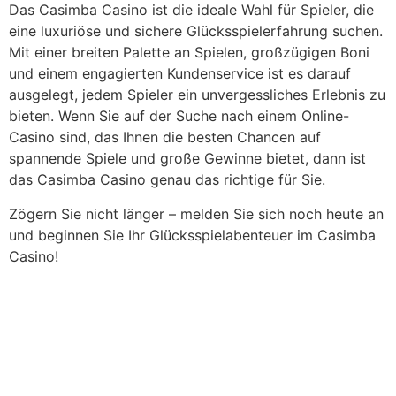
Das Casimba Casino ist die ideale Wahl für Spieler, die
eine luxuriöse und sichere Glücksspielerfahrung suchen.
Mit einer breiten Palette an Spielen, großzügigen Boni
und einem engagierten Kundenservice ist es darauf
ausgelegt, jedem Spieler ein unvergessliches Erlebnis zu
bieten. Wenn Sie auf der Suche nach einem Online-
Casino sind, das Ihnen die besten Chancen auf
spannende Spiele und große Gewinne bietet, dann ist
das Casimba Casino genau das richtige für Sie.
Zögern Sie nicht länger – melden Sie sich noch heute an
und beginnen Sie Ihr Glücksspielabenteuer im Casimba
Casino!