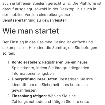
auch erfahrenen Spielern gerecht wird. Die Plattform ist
darauf ausgelegt, sowohl in der Desktop- als auch in
der mobilen Version eine reibungslose
Benutzererfahrung zu gewährleisten.
Wie man startet
Der Einstieg in das Casimba Casino ist einfach und
unkompliziert. Hier sind die Schritte, die Sie befolgen
sollten:
Konto erstellen:
Registrieren Sie ein neues
Spielerkonto, indem Sie Ihre grundlegenden
Informationen eingeben.
Überprüfung Ihrer Daten:
Bestätigen Sie Ihre
Identität, um die Sicherheit Ihres Kontos zu
gewährleisten.
Einzahlung tätigen:
Wählen Sie eine
Zahlungsmethode und tätigen Sie Ihre erste