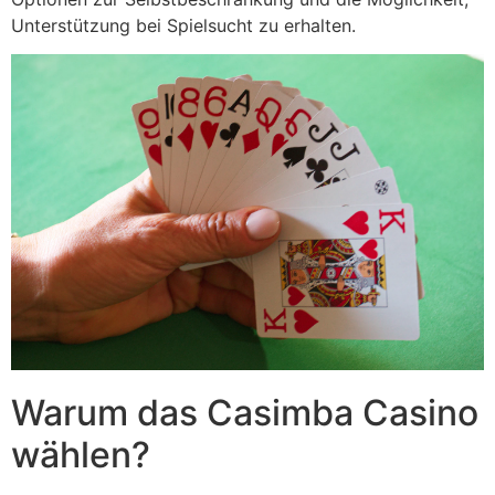
Unterstützung bei Spielsucht zu erhalten.
Warum das Casimba Casino
wählen?