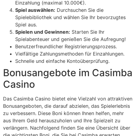
Einzahlung (maximal 10.000€).
Spiel auswählen:
Durchsuchen Sie die
Spielebibliothek und wählen Sie Ihr bevorzugtes
Spiel aus.
Spielen und Gewinnen:
Starten Sie Ihr
Spielabenteuer und genießen Sie die Aufregung!
Benutzerfreundlicher Registrierungsprozess.
Vielfältige Zahlungsmethoden für Einzahlungen.
Schnelle und einfache Kontoüberprüfung.
Bonusangebote im Casimba
Casino
Das Casimba Casino bietet eine Vielzahl von attraktiven
Bonusangeboten, die darauf abzielen, das Spielerlebnis
zu verbessern. Diese Boni können Ihnen helfen, mehr
aus Ihrem Geld herauszuholen und Ihre Spielzeit zu
verlängern. Nachfolgend finden Sie eine Übersicht über
die wichtigsten Boni, die Sie bei Casimba erwarten