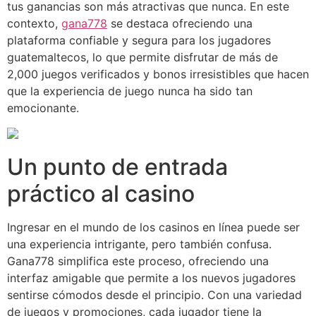
tus ganancias son más atractivas que nunca. En este
contexto,
gana778
se destaca ofreciendo una
plataforma confiable y segura para los jugadores
guatemaltecos, lo que permite disfrutar de más de
2,000 juegos verificados y bonos irresistibles que hacen
que la experiencia de juego nunca ha sido tan
emocionante.
Un punto de entrada
práctico al casino
Ingresar en el mundo de los casinos en línea puede ser
una experiencia intrigante, pero también confusa.
Gana778 simplifica este proceso, ofreciendo una
interfaz amigable que permite a los nuevos jugadores
sentirse cómodos desde el principio. Con una variedad
de juegos y promociones, cada jugador tiene la