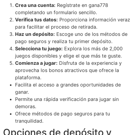
Crea una cuenta:
Regístrate en gana778
completando un formulario sencillo.
Verifica tus datos:
Proporciona información veraz
para facilitar el proceso de retirada.
Haz un depósito:
Escoge uno de los métodos de
pago seguros y realiza tu primer depósito.
Selecciona tu juego:
Explora los más de 2,000
juegos disponibles y elige el que más te guste.
Comienza a jugar:
Disfruta de la experiencia y
aprovecha los bonos atractivos que ofrece la
plataforma.
Facilita el acceso a grandes oportunidades de
ganar.
Permite una rápida verificación para jugar sin
demoras.
Ofrece métodos de pago seguros para tu
tranquilidad.
Opciones de depósito y