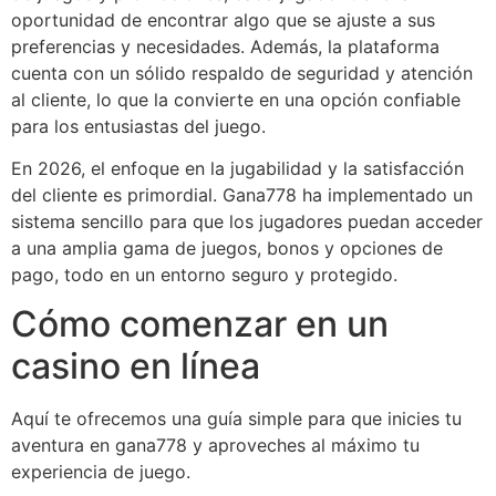
oportunidad de encontrar algo que se ajuste a sus
preferencias y necesidades. Además, la plataforma
cuenta con un sólido respaldo de seguridad y atención
al cliente, lo que la convierte en una opción confiable
para los entusiastas del juego.
En 2026, el enfoque en la jugabilidad y la satisfacción
del cliente es primordial. Gana778 ha implementado un
sistema sencillo para que los jugadores puedan acceder
a una amplia gama de juegos, bonos y opciones de
pago, todo en un entorno seguro y protegido.
Cómo comenzar en un
casino en línea
Aquí te ofrecemos una guía simple para que inicies tu
aventura en gana778 y aproveches al máximo tu
experiencia de juego.