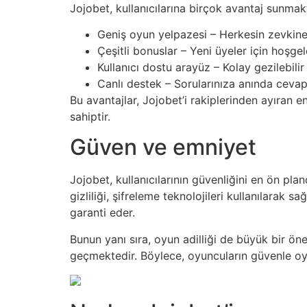
Jojobet, kullanıcılarına birçok avantaj sunmak
Geniş oyun yelpazesi – Herkesin zevkine
Çeşitli bonuslar – Yeni üyeler için hoşge
Kullanıcı dostu arayüz – Kolay gezilebilir 
Canlı destek – Sorularınıza anında cevap
Bu avantajlar, Jojobet’i rakiplerinden ayıran 
sahiptir.
Güven ve emniyet
Jojobet, kullanıcılarının güvenliğini en ön pla
gizliliği, şifreleme teknolojileri kullanılarak
garanti eder.
Bunun yanı sıra, oyun adilliği de büyük bir ön
geçmektedir. Böylece, oyuncuların güvenle o