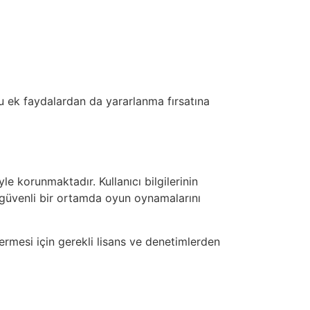
 bu ek faydalardan da yararlanma fırsatına
le korunmaktadır. Kullanıcı bilgilerinin
ın güvenli bir ortamda oyun oynamalarını
vermesi için gerekli lisans ve denetimlerden