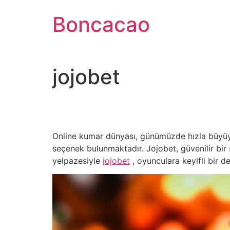
Skip
Boncacao
to
content
jojobet
Online kumar dünyası, günümüzde hızla büyüye
seçenek bulunmaktadır. Jojobet, güvenilir bir
yelpazesiyle
jojobet
, oyunculara keyifli bir 