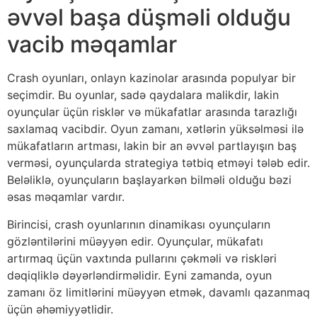
əvvəl başa düşməli olduğu
vacib məqamlar
Crash oyunları, onlayn kazinolar arasında populyar bir
seçimdir. Bu oyunlar, sadə qaydalara malikdir, lakin
oyunçular üçün risklər və mükafatlar arasında tarazlığı
saxlamaq vacibdir. Oyun zamanı, xətlərin yüksəlməsi ilə
mükafatların artması, lakin bir an əvvəl partlayışın baş
verməsi, oyunçularda strategiya tətbiq etməyi tələb edir.
Beləliklə, oyunçuların başlayarkən bilməli olduğu bəzi
əsas məqamlar vardır.
Birincisi, crash oyunlarının dinamikası oyunçuların
gözləntilərini müəyyən edir. Oyunçular, mükafatı
artırmaq üçün vaxtında pullarını çəkməli və riskləri
dəqiqliklə dəyərləndirməlidir. Eyni zamanda, oyun
zamanı öz limitlərini müəyyən etmək, davamlı qazanmaq
üçün əhəmiyyətlidir.