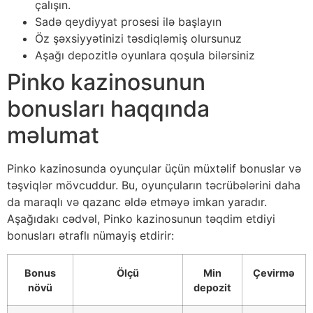
çalışın.
Sadə qeydiyyat prosesi ilə başlayın
Öz şəxsiyyətinizi təsdiqləmiş olursunuz
Aşağı depozitlə oyunlara qoşula bilərsiniz
Pinko kazinosunun
bonusları haqqında
məlumat
Pinko kazinosunda oyunçular üçün müxtəlif bonuslar və
təşviqlər mövcuddur. Bu, oyunçuların təcrübələrini daha
da maraqlı və qazanc əldə etməyə imkan yaradır.
Aşağıdakı cədvəl, Pinko kazinosunun təqdim etdiyi
bonusları ətraflı nümayiş etdirir:
Bonus
Ölçü
Min
Çevirmə
növü
depozit