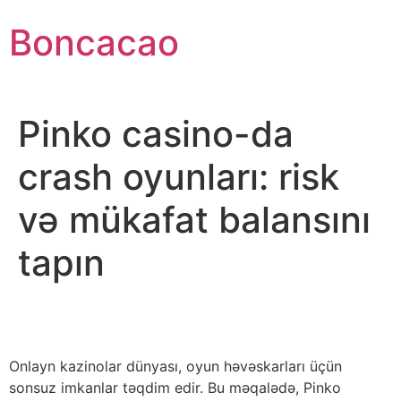
Skip
Boncacao
to
content
Pinko casino-da
crash oyunları: risk
və mükafat balansını
tapın
Onlayn kazinolar dünyası, oyun həvəskarları üçün
sonsuz imkanlar təqdim edir. Bu məqalədə, Pinko