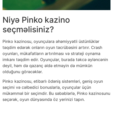
Niyə Pinko kazino
seçməlisiniz?
Pinko kazinosu, oyunçulara əhəmiyyətli üstünlüklər
təqdim edərək onların oyun təcrübəsini artırır. Crash
oyunları, mükafatların artırılması və strateji oynama
imkanı təqdim edir. Oyunçular, burada təkcə əyləncənin
deyil, həm də qazanç əldə etməyin də mümkün
olduğunu görəcəklər.
Pinko kazinosu, etibarlı ödəniş sistemləri, geniş oyun
seçimi və cəlbedici bonuslarla, oyunçular üçün
mükəmməl bir seçimdir. Bu səbəblərlə, Pinko kazinosunu
seçərək, oyun dünyasında öz yerinizi tapın.