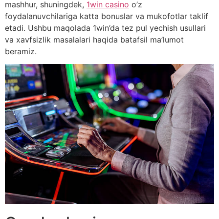
mashhur, shuningdek,
1win casino
o’z
foydalanuvchilariga katta bonuslar va mukofotlar taklif
etadi. Ushbu maqolada 1win’da tez pul yechish usullari
va xavfsizlik masalalari haqida batafsil ma’lumot
beramiz.