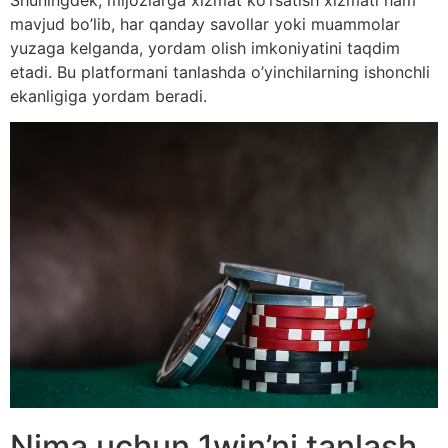
Shuningdek, mijozlarga xizmat ko’rsatish xizmati ham
mavjud bo’lib, har qanday savollar yoki muammolar
yuzaga kelganda, yordam olish imkoniyatini taqdim
etadi. Bu platformani tanlashda o’yinchilarning ishonchli
ekanligiga yordam beradi.
Nima uchun 1win’ni tanlash