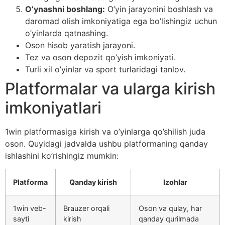
O’ynashni boshlang:
O’yin jarayonini boshlash va
daromad olish imkoniyatiga ega bo’lishingiz uchun
o’yinlarda qatnashing.
Oson hisob yaratish jarayoni.
Tez va oson depozit qo’yish imkoniyati.
Turli xil o’yinlar va sport turlaridagi tanlov.
Platformalar va ularga kirish
imkoniyatlari
1win platformasiga kirish va o’yinlarga qo’shilish juda
oson. Quyidagi jadvalda ushbu platformaning qanday
ishlashini ko’rishingiz mumkin:
Platforma
Qanday kirish
Izohlar
1win veb-
Brauzer orqali
Oson va qulay, har
sayti
kirish
qanday qurilmada