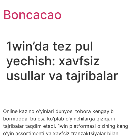
Skip
Boncacao
to
content
1win’da tez pul
yechish: xavfsiz
usullar va tajribalar
Online kazino o’yinlari dunyosi tobora kengayib
bormoqda, bu esa ko’plab o’yinchilarga qiziqarli
tajribalar taqdim etadi. 1win platformasi o’zining keng
o’yin assortimenti va xavfsiz tranzaktsiyalar bilan