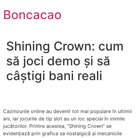
Skip
Boncacao
to
content
Shining Crown: cum
să joci demo și să
câștigi bani reali
Cazinourile online au devenit tot mai populare în ultimii
ani, iar jocurile de tip slot au un loc special în inimile
jucătorilor. Printre acestea, “Shining Crown” se
evidențiază prin grafica sa nostalgică și mecanicile