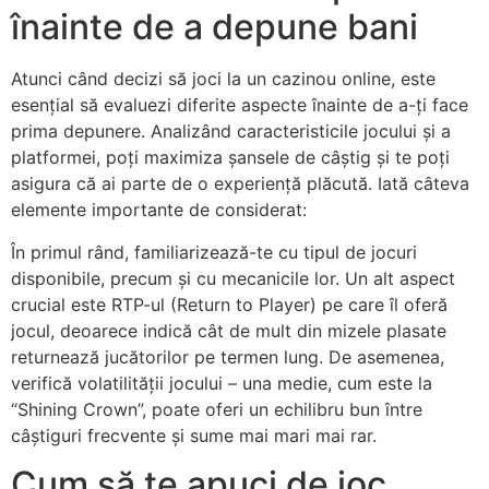
înainte de a depune bani
Atunci când decizi să joci la un cazinou online, este
esențial să evaluezi diferite aspecte înainte de a-ți face
prima depunere. Analizând caracteristicile jocului și a
platformei, poți maximiza șansele de câștig și te poți
asigura că ai parte de o experiență plăcută. Iată câteva
elemente importante de considerat:
În primul rând, familiarizează-te cu tipul de jocuri
disponibile, precum și cu mecanicile lor. Un alt aspect
crucial este RTP-ul (Return to Player) pe care îl oferă
jocul, deoarece indică cât de mult din mizele plasate
returnează jucătorilor pe termen lung. De asemenea,
verifică volatilității jocului – una medie, cum este la
“Shining Crown”, poate oferi un echilibru bun între
câștiguri frecvente și sume mai mari mai rar.
Cum să te apuci de joc