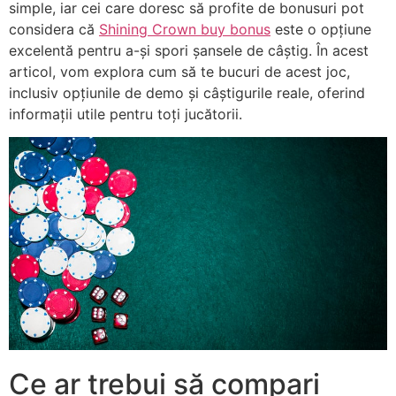
simple, iar cei care doresc să profite de bonusuri pot
considera că
Shining Crown buy bonus
este o opțiune
excelentă pentru a-și spori șansele de câștig. În acest
articol, vom explora cum să te bucuri de acest joc,
inclusiv opțiunile de demo și câștigurile reale, oferind
informații utile pentru toți jucătorii.
Ce ar trebui să compari