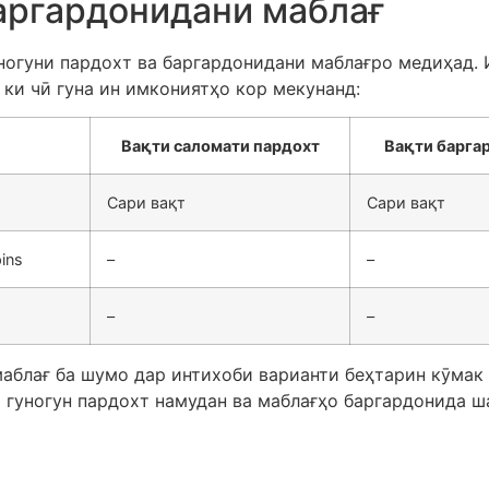
баргардонидани маблағ
ногуни пардохт ва баргардонидани маблағро медиҳад. 
 ки чӣ гуна ин имкониятҳо кор мекунанд:
Вақти саломати пардохт
Вақти барга
Сари вақт
Сари вақт
ins
–
–
–
–
маблағ ба шумо дар интихоби варианти беҳтарин кӯмак
 гуногун пардохт намудан ва маблағҳо баргардонида ш