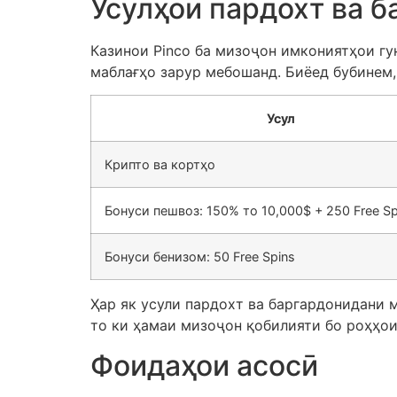
Усулҳои пардохт ва 
Казинои Pinco ба мизоҷон имкониятҳои гу
маблағҳо зарур мебошанд. Биёед бубинем,
Усул
Крипто ва кортҳо
Бонуси пешвоз: 150% то 10,000$ + 250 Free Sp
Бонуси бенизом: 50 Free Spins
Ҳар як усули пардохт ва баргардонидани 
то ки ҳамаи мизоҷон қобилияти бо роҳҳои
Фоидаҳои асосӣ