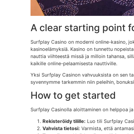
A clear starting point f
Surfplay Casino on moderni online-kasino, joka
kasinoelämyksiä. Kasino on tunnettu nopeista l
nauttia viihteestä missä ja milloin tahansa, s
kaikille online-pelaamisesta nauttiville.
Yksi Surfplay Casinon vahvuuksista on sen tar
syvennymme tarkemmin niin peleihin, bonuksiin
How to get started
Surfplay Casinolla aloittaminen on helppoa ja
Rekisteröidy tilille:
Luo tili Surfplay Casi
Vahvista tietosi:
Varmista, että antamasi t