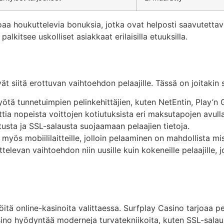
oaa houkuttelevia bonuksia, jotka ovat helposti saavutettavi
alkitsee uskolliset asiakkaat erilaisilla etuuksilla.
ät siitä erottuvan vaihtoehdon pelaajille. Tässä on joitakin 
yötä tunnetuimpien pelinkehittäjien, kuten NetEntin, Play’n 
tia nopeista voittojen kotiutuksista eri maksutapojen avulla
usta ja SSL-salausta suojaamaan pelaajien tietoja.
yös mobiililaitteille, jolloin pelaaminen on mahdollista mi
evan vaihtoehdon niin uusille kuin kokeneille pelaajille, jot
jöitä online-kasinoita valittaessa. Surfplay Casino tarjoaa pe
sino hyödyntää moderneja turvatekniikoita, kuten SSL-salaus