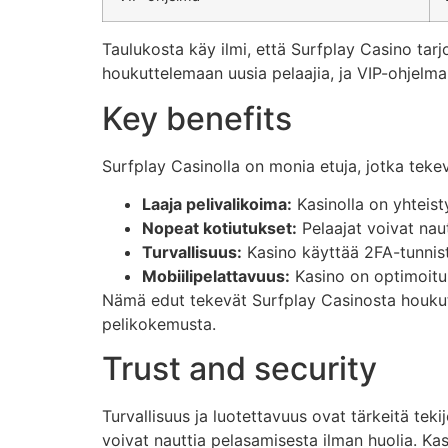
Taulukosta käy ilmi, että Surfplay Casino tarj
houkuttelemaan uusia pelaajia, ja VIP-ohjelma p
Key benefits
Surfplay Casinolla on monia etuja, jotka tekev
Laaja pelivalikoima:
Kasinolla on yhteist
Nopeat kotiutukset:
Pelaajat voivat naut
Turvallisuus:
Kasino käyttää 2FA-tunnist
Mobiilipelattavuus:
Kasino on optimoitu m
Nämä edut tekevät Surfplay Casinosta houkuttel
pelikokemusta.
Trust and security
Turvallisuus ja luotettavuus ovat tärkeitä teki
voivat nauttia pelasamisesta ilman huolia. Ka