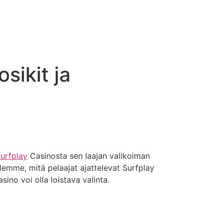
sikit ja
urfplay
Casinosta sen laajan valikoiman
elemme, mitä pelaajat ajattelevat Surfplay
ino voi olla loistava valinta.