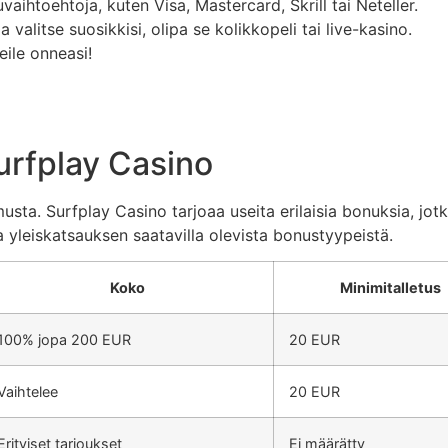
ihtoehtoja, kuten Visa, Mastercard, Skrill tai Neteller.
 valitse suosikkisi, olipa se kolikkopeli tai live-kasino.
eile onneasi!
rfplay Casino
ta. Surfplay Casino tarjoaa useita erilaisia bonuksia, jotka
aa yleiskatsauksen saatavilla olevista bonustyypeistä.
Koko
Minimitalletus
100% jopa 200 EUR
20 EUR
Vaihtelee
20 EUR
Erityiset tarjoukset
Ei määrätty