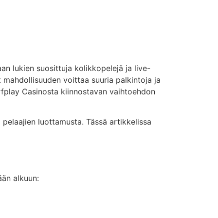
n lukien suosittuja kolikkopelejä ja live-
t mahdollisuuden voittaa suuria palkintoja ja
Surfplay Casinosta kiinnostavan vaihtoehdon
pelaajien luottamusta. Tässä artikkelissa
ään alkuun: