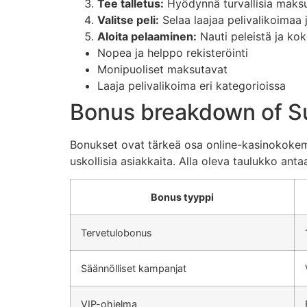
Tee talletus:
Hyödynnä turvallisia maksuva
Valitse peli:
Selaa laajaa pelivalikoimaa ja
Aloita pelaaminen:
Nauti peleistä ja kok
Nopea ja helppo rekisteröinti
Monipuoliset maksutavat
Laaja pelivalikoima eri kategorioissa
Bonus breakdown of Su
Bonukset ovat tärkeä osa online-kasinokokemus
uskollisia asiakkaita. Alla oleva taulukko ant
Bonus tyyppi
Tervetulobonus
Säännölliset kampanjat
VIP-ohjelma