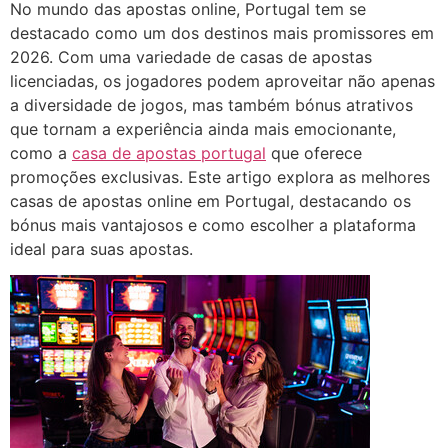
No mundo das apostas online, Portugal tem se
destacado como um dos destinos mais promissores em
2026. Com uma variedade de casas de apostas
licenciadas, os jogadores podem aproveitar não apenas
a diversidade de jogos, mas também bónus atrativos
que tornam a experiência ainda mais emocionante,
como a
casa de apostas portugal
que oferece
promoções exclusivas. Este artigo explora as melhores
casas de apostas online em Portugal, destacando os
bónus mais vantajosos e como escolher a plataforma
ideal para suas apostas.