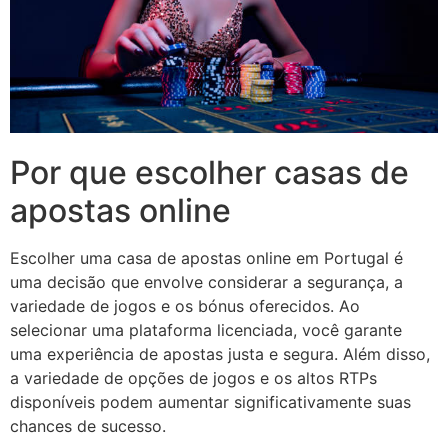
Por que escolher casas de
apostas online
Escolher uma casa de apostas online em Portugal é
uma decisão que envolve considerar a segurança, a
variedade de jogos e os bónus oferecidos. Ao
selecionar uma plataforma licenciada, você garante
uma experiência de apostas justa e segura. Além disso,
a variedade de opções de jogos e os altos RTPs
disponíveis podem aumentar significativamente suas
chances de sucesso.