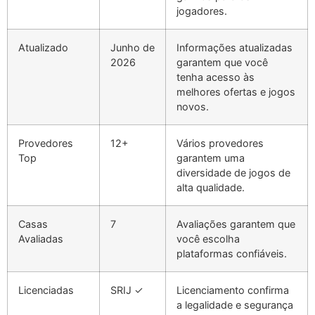
jogadores.
Atualizado
Junho de
Informações atualizadas
2026
garantem que você
tenha acesso às
melhores ofertas e jogos
novos.
Provedores
12+
Vários provedores
Top
garantem uma
diversidade de jogos de
alta qualidade.
Casas
7
Avaliações garantem que
Avaliadas
você escolha
plataformas confiáveis.
Licenciadas
SRIJ ✓
Licenciamento confirma
a legalidade e segurança