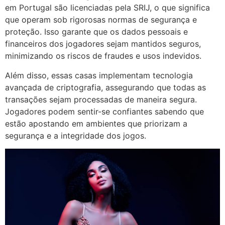
em Portugal são licenciadas pela SRIJ, o que significa
que operam sob rigorosas normas de segurança e
proteção. Isso garante que os dados pessoais e
financeiros dos jogadores sejam mantidos seguros,
minimizando os riscos de fraudes e usos indevidos.
Além disso, essas casas implementam tecnologia
avançada de criptografia, assegurando que todas as
transações sejam processadas de maneira segura.
Jogadores podem sentir-se confiantes sabendo que
estão apostando em ambientes que priorizam a
segurança e a integridade dos jogos.