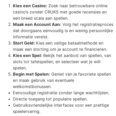
Kies een Casino:
Zoek naar betrouwbare online
casino’s zonder CRUKS met goede recensies en
een breed scala aan spellen.
Maak een Account Aan:
Volg het registratieproces
dat doorgaans eenvoudig is en weinig persoonlijke
informatie vereist.
Stort Geld:
Kies een veilige betaalmethode en
maak een storting om je account te financieren.
Kies een Spel:
Bekijk het aanbod van spellen, van
slots tot tafelspellen, en selecteer wat je wilt
spelen.
Begin met Spelen:
Geniet van je favoriete spellen
en maak gebruik van eventuele
welkomstbonussen.
Eenvoudige registratie zonder lange wachttijden.
Directe toegang tot populaire spellen.
Gebruiksvriendelijke interfaces voor een prettige
speelervaring.