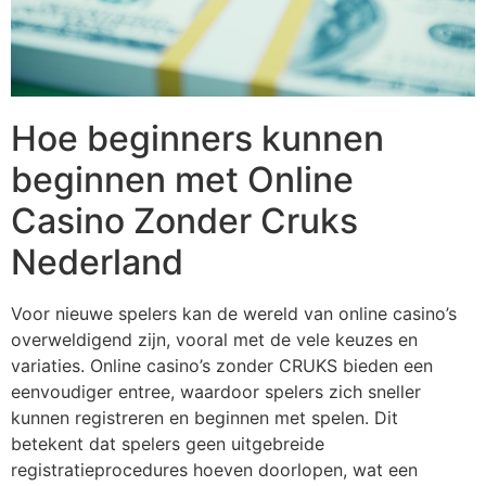
Hoe beginners kunnen
beginnen met Online
Casino Zonder Cruks
Nederland
Voor nieuwe spelers kan de wereld van online casino’s
overweldigend zijn, vooral met de vele keuzes en
variaties. Online casino’s zonder CRUKS bieden een
eenvoudiger entree, waardoor spelers zich sneller
kunnen registreren en beginnen met spelen. Dit
betekent dat spelers geen uitgebreide
registratieprocedures hoeven doorlopen, wat een