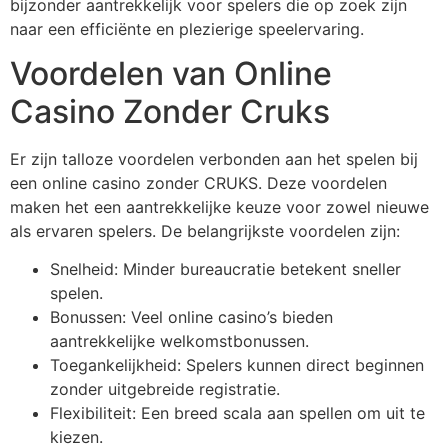
bijzonder aantrekkelijk voor spelers die op zoek zijn
naar een efficiënte en plezierige speelervaring.
Voordelen van Online
Casino Zonder Cruks
Er zijn talloze voordelen verbonden aan het spelen bij
een online casino zonder CRUKS. Deze voordelen
maken het een aantrekkelijke keuze voor zowel nieuwe
als ervaren spelers. De belangrijkste voordelen zijn:
Snelheid: Minder bureaucratie betekent sneller
spelen.
Bonussen: Veel online casino’s bieden
aantrekkelijke welkomstbonussen.
Toegankelijkheid: Spelers kunnen direct beginnen
zonder uitgebreide registratie.
Flexibiliteit: Een breed scala aan spellen om uit te
kiezen.