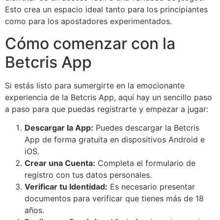
Esto crea un espacio ideal tanto para los principiantes
como para los apostadores experimentados.
Cómo comenzar con la
Betcris App
Si estás listo para sumergirte en la emocionante
experiencia de la Betcris App, aquí hay un sencillo paso
a paso para que puedas registrarte y empezar a jugar:
Descargar la App:
Puedes descargar la Betcris
App de forma gratuita en dispositivos Android e
iOS.
Crear una Cuenta:
Completa el formulario de
registro con tus datos personales.
Verificar tu Identidad:
Es necesario presentar
documentos para verificar que tienes más de 18
años.