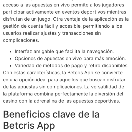
acceso a las apuestas en vivo permite a los jugadores
participar activamente en eventos deportivos mientras
disfrutan de un juego. Otra ventaja de la aplicación es la
gestión de cuenta fácil y accesible, permitiendo a los
usuarios realizar ajustes y transacciones sin
complicaciones.
Interfaz amigable que facilita la navegación.
Opciones de apuestas en vivo para más emoción.
Variedad de métodos de pago y retiro disponibles.
Con estas características, la Betcris App se convierte
en una opción ideal para aquellos que buscan disfrutar
de las apuestas sin complicaciones. La versatilidad de
la plataforma combina perfectamente la diversión del
casino con la adrenalina de las apuestas deportivas.
Beneficios clave de la
Betcris App