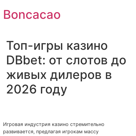
Skip
Boncacao
to
content
Топ-игры казино
DBbet: от слотов до
живых дилеров в
2026 году
Игровая индустрия казино стремительно
развивается, предлагая игрокам массу