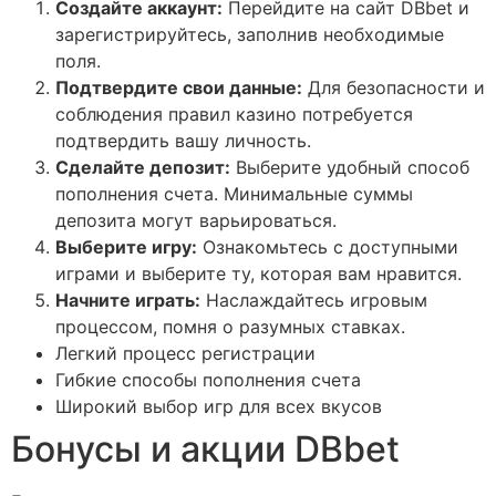
Создайте аккаунт:
Перейдите на сайт DBbet и
зарегистрируйтесь, заполнив необходимые
поля.
Подтвердите свои данные:
Для безопасности и
соблюдения правил казино потребуется
подтвердить вашу личность.
Сделайте депозит:
Выберите удобный способ
пополнения счета. Минимальные суммы
депозита могут варьироваться.
Выберите игру:
Ознакомьтесь с доступными
играми и выберите ту, которая вам нравится.
Начните играть:
Наслаждайтесь игровым
процессом, помня о разумных ставках.
Легкий процесс регистрации
Гибкие способы пополнения счета
Широкий выбор игр для всех вкусов
Бонусы и акции DBbet