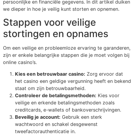
persoonlijke en financiële gegevens. In dit artikel duiken
we dieper in hoe je veilig kunt storten en opnemen.
Stappen voor veilige
stortingen en opnames
Om een veilige en probleemloze ervaring te garanderen,
zijn er enkele belangrijke stappen die je moet volgen bij
online casino’s.
Kies een betrouwbaar casino:
Zorg ervoor dat
het casino een geldige vergunning heeft en bekend
staat om zijn betrouwbaarheid.
Controleer de betalingsmethoden:
Kies voor
veilige en erkende betalingsmethoden zoals
creditcards, e-wallets of bankoverschrijvingen.
Beveilig je account:
Gebruik een sterk
wachtwoord en schakel desgewenst
tweefactorauthenticatie in.