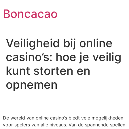
Skip
Boncacao
to
content
Veiligheid bij online
casino’s: hoe je veilig
kunt storten en
opnemen
De wereld van online casino’s biedt vele mogelijkheden
voor spelers van alle niveaus. Van de spannende spellen