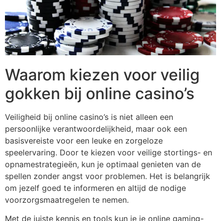
Waarom kiezen voor veilig
gokken bij online casino’s
Veiligheid bij online casino’s is niet alleen een
persoonlijke verantwoordelijkheid, maar ook een
basisvereiste voor een leuke en zorgeloze
speelervaring. Door te kiezen voor veilige stortings- en
opnamestrategieën, kun je optimaal genieten van de
spellen zonder angst voor problemen. Het is belangrijk
om jezelf goed te informeren en altijd de nodige
voorzorgsmaatregelen te nemen.
Met de juiste kennis en tools kun je je online gaming-