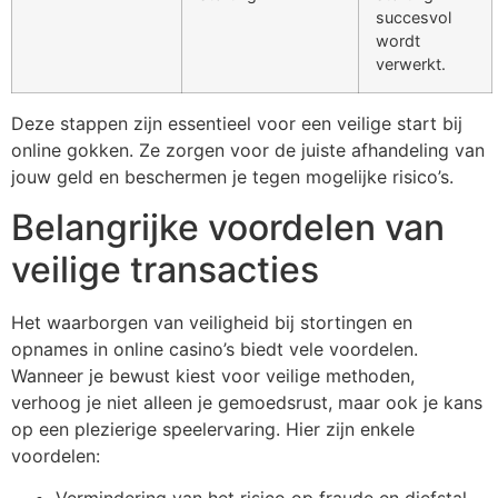
succesvol
wordt
verwerkt.
Deze stappen zijn essentieel voor een veilige start bij
online gokken. Ze zorgen voor de juiste afhandeling van
jouw geld en beschermen je tegen mogelijke risico’s.
Belangrijke voordelen van
veilige transacties
Het waarborgen van veiligheid bij stortingen en
opnames in online casino’s biedt vele voordelen.
Wanneer je bewust kiest voor veilige methoden,
verhoog je niet alleen je gemoedsrust, maar ook je kans
op een plezierige speelervaring. Hier zijn enkele
voordelen:
Vermindering van het risico op fraude en diefstal.