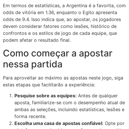
Em termos de estatísticas, a Argentina é a favorita, com
odds de vitória em 1.36, enquanto o Egito apresenta
odds de 9.4. Isso indica que, ao apostar, os jogadores
devem considerar fatores como lesões, histórico de
confrontos e os estilos de jogo de cada equipe, que
podem afetar o resultado final.
Como começar a apostar
nessa partida
Para aproveitar ao máximo as apostas neste jogo, siga
estas etapas que facilitarão a experiência:
Pesquise sobre as equipes:
Antes de qualquer
aposta, familiarize-se com o desempenho atual de
ambas as seleções, incluindo estatísticas, lesões e
forma recente.
Escolha uma casa de apostas confiável:
Opte por