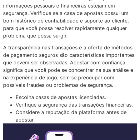
informações pessoais e financeiras estejam em
segurança. Verifique se a casa de apostas possui um
bom histórico de confiabilidade e suporte ao cliente,
para que você possa resolver rapidamente qualquer
problema que possa surgir.
A transparência nas transações e a oferta de métodos
de pagamento seguros são características importantes
que devem ser observadas. Apostar com confiança
significa que você pode se concentrar na sua análise e
na experiência de jogo, sem se preocupar com
possíveis fraudes ou problemas de segurança.
Escolha casas de apostas licenciadas.
Verifique a segurança das transações financeiras.
Considere a reputação da plataforma antes de
apostar.