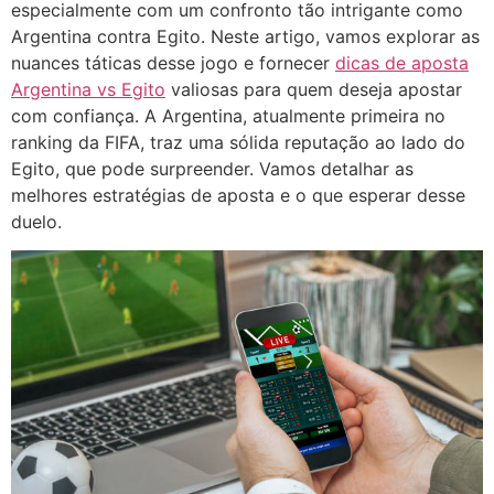
especialmente com um confronto tão intrigante como
Argentina contra Egito. Neste artigo, vamos explorar as
nuances táticas desse jogo e fornecer
dicas de aposta
Argentina vs Egito
valiosas para quem deseja apostar
com confiança. A Argentina, atualmente primeira no
ranking da FIFA, traz uma sólida reputação ao lado do
Egito, que pode surpreender. Vamos detalhar as
melhores estratégias de aposta e o que esperar desse
duelo.