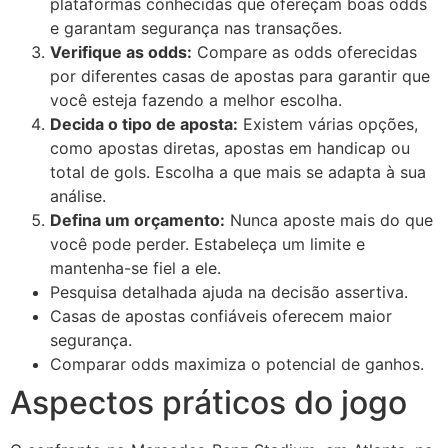
plataformas conhecidas que ofereçam boas odds
e garantam segurança nas transações.
Verifique as odds:
Compare as odds oferecidas
por diferentes casas de apostas para garantir que
você esteja fazendo a melhor escolha.
Decida o tipo de aposta:
Existem várias opções,
como apostas diretas, apostas em handicap ou
total de gols. Escolha a que mais se adapta à sua
análise.
Defina um orçamento:
Nunca aposte mais do que
você pode perder. Estabeleça um limite e
mantenha-se fiel a ele.
Pesquisa detalhada ajuda na decisão assertiva.
Casas de apostas confiáveis oferecem maior
segurança.
Comparar odds maximiza o potencial de ganhos.
Aspectos práticos do jogo