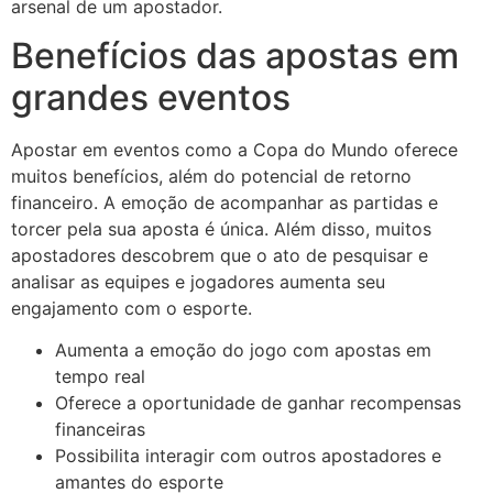
arsenal de um apostador.
Benefícios das apostas em
grandes eventos
Apostar em eventos como a Copa do Mundo oferece
muitos benefícios, além do potencial de retorno
financeiro. A emoção de acompanhar as partidas e
torcer pela sua aposta é única. Além disso, muitos
apostadores descobrem que o ato de pesquisar e
analisar as equipes e jogadores aumenta seu
engajamento com o esporte.
Aumenta a emoção do jogo com apostas em
tempo real
Oferece a oportunidade de ganhar recompensas
financeiras
Possibilita interagir com outros apostadores e
amantes do esporte