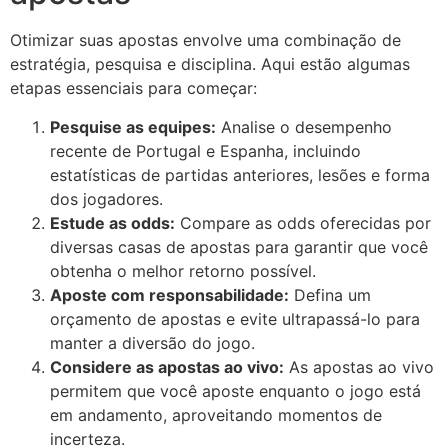
Otimizar suas apostas envolve uma combinação de
estratégia, pesquisa e disciplina. Aqui estão algumas
etapas essenciais para começar:
Pesquise as equipes:
Analise o desempenho
recente de Portugal e Espanha, incluindo
estatísticas de partidas anteriores, lesões e forma
dos jogadores.
Estude as odds:
Compare as odds oferecidas por
diversas casas de apostas para garantir que você
obtenha o melhor retorno possível.
Aposte com responsabilidade:
Defina um
orçamento de apostas e evite ultrapassá-lo para
manter a diversão do jogo.
Considere as apostas ao vivo:
As apostas ao vivo
permitem que você aposte enquanto o jogo está
em andamento, aproveitando momentos de
incerteza.