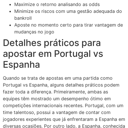
Maximize o retorno analisando as odds
Minimize os riscos com uma gestão adequada do
bankroll
Aposte no momento certo para tirar vantagem de
mudanças no jogo
Detalhes práticos para
apostar em Portugal vs
Espanha
Quando se trata de apostas em uma partida como
Portugal vs Espanha, alguns detalhes práticos podem
fazer toda a diferença. Primeiramente, ambas as
equipes têm mostrado um desempenho ótimo em
competições internacionais recentes. Portugal, com um
time talentoso, possui a vantagem de contar com
jogadores experientes que já enfrentaram a Espanha em
diversas ocasiões. Por outro lado, a Espanha, conhecida