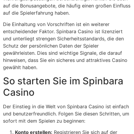
auf die Bonusangebote, die häufig einen großen Einfluss
auf die Spielerfahrung haben.
Die Einhaltung von Vorschriften ist ein weiterer
entscheidender Faktor. Spinbara Casino ist lizenziert
und unterliegt strengen Sicherheitsstandards, die den
Schutz der persönlichen Daten der Spieler
gewährleisten. Dies sind wichtige Signale, die darauf
hinweisen, dass Sie ein sicheres und attraktives Casino
gewählt haben.
So starten Sie im Spinbara
Casino
Der Einstieg in die Welt von Spinbara Casino ist einfach
und benutzerfreundlich. Folgen Sie diesen Schritten, um
sofort mit dem Spielen zu beginnen:
Konto erstellen:
Registrieren Sie sich auf der