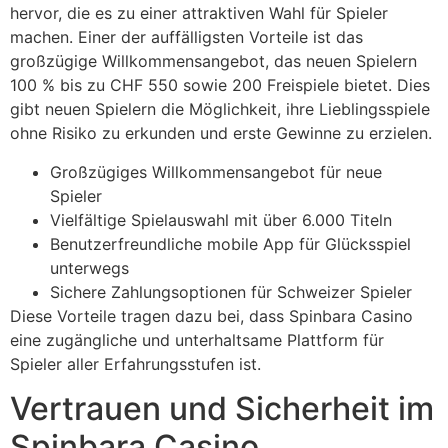
hervor, die es zu einer attraktiven Wahl für Spieler
machen. Einer der auffälligsten Vorteile ist das
großzügige Willkommensangebot, das neuen Spielern
100 % bis zu CHF 550 sowie 200 Freispiele bietet. Dies
gibt neuen Spielern die Möglichkeit, ihre Lieblingsspiele
ohne Risiko zu erkunden und erste Gewinne zu erzielen.
Großzügiges Willkommensangebot für neue
Spieler
Vielfältige Spielauswahl mit über 6.000 Titeln
Benutzerfreundliche mobile App für Glücksspiel
unterwegs
Sichere Zahlungsoptionen für Schweizer Spieler
Diese Vorteile tragen dazu bei, dass Spinbara Casino
eine zugängliche und unterhaltsame Plattform für
Spieler aller Erfahrungsstufen ist.
Vertrauen und Sicherheit im
Spinbara Casino