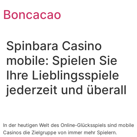
Skip
Boncacao
to
content
Spinbara Casino
mobile: Spielen Sie
Ihre Lieblingsspiele
jederzeit und überall
In der heutigen Welt des Online-Glücksspiels sind mobile
Casinos die Zielgruppe von immer mehr Spielern.