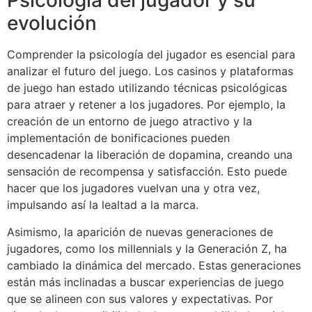
Psicología del jugador y su
evolución
Comprender la psicología del jugador es esencial para
analizar el futuro del juego. Los casinos y plataformas
de juego han estado utilizando técnicas psicológicas
para atraer y retener a los jugadores. Por ejemplo, la
creación de un entorno de juego atractivo y la
implementación de bonificaciones pueden
desencadenar la liberación de dopamina, creando una
sensación de recompensa y satisfacción. Esto puede
hacer que los jugadores vuelvan una y otra vez,
impulsando así la lealtad a la marca.
Asimismo, la aparición de nuevas generaciones de
jugadores, como los millennials y la Generación Z, ha
cambiado la dinámica del mercado. Estas generaciones
están más inclinadas a buscar experiencias de juego
que se alineen con sus valores y expectativas. Por