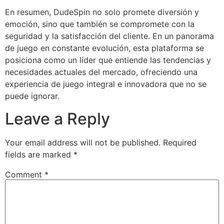
En resumen, DudeSpin no solo promete diversión y
emoción, sino que también se compromete con la
seguridad y la satisfacción del cliente. En un panorama
de juego en constante evolución, esta plataforma se
posiciona como un líder que entiende las tendencias y
necesidades actuales del mercado, ofreciendo una
experiencia de juego integral e innovadora que no se
puede ignorar.
Leave a Reply
Your email address will not be published.
Required
fields are marked
*
Comment
*