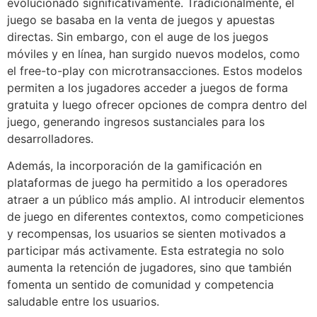
evolucionado significativamente. Tradicionalmente, el
juego se basaba en la venta de juegos y apuestas
directas. Sin embargo, con el auge de los juegos
móviles y en línea, han surgido nuevos modelos, como
el free-to-play con microtransacciones. Estos modelos
permiten a los jugadores acceder a juegos de forma
gratuita y luego ofrecer opciones de compra dentro del
juego, generando ingresos sustanciales para los
desarrolladores.
Además, la incorporación de la gamificación en
plataformas de juego ha permitido a los operadores
atraer a un público más amplio. Al introducir elementos
de juego en diferentes contextos, como competiciones
y recompensas, los usuarios se sienten motivados a
participar más activamente. Esta estrategia no solo
aumenta la retención de jugadores, sino que también
fomenta un sentido de comunidad y competencia
saludable entre los usuarios.