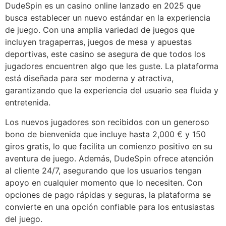
DudeSpin es un casino online lanzado en 2025 que
busca establecer un nuevo estándar en la experiencia
de juego. Con una amplia variedad de juegos que
incluyen tragaperras, juegos de mesa y apuestas
deportivas, este casino se asegura de que todos los
jugadores encuentren algo que les guste. La plataforma
está diseñada para ser moderna y atractiva,
garantizando que la experiencia del usuario sea fluida y
entretenida.
Los nuevos jugadores son recibidos con un generoso
bono de bienvenida que incluye hasta 2,000 € y 150
giros gratis, lo que facilita un comienzo positivo en su
aventura de juego. Además, DudeSpin ofrece atención
al cliente 24/7, asegurando que los usuarios tengan
apoyo en cualquier momento que lo necesiten. Con
opciones de pago rápidas y seguras, la plataforma se
convierte en una opción confiable para los entusiastas
del juego.