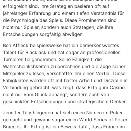
erfolgreich sind. Ihre Strategien basieren oft auf
jahrelanger Erfahrung und einem tiefen Verständnis für
die Psychologie des Spiels. Diese Prominenten sind
nicht nur Spieler, sondern auch Strategen, die ihre
Entscheidungen sorgfältig abwägen.
Ben Affleck beispielsweise hat ein bemerkenswertes
Talent für Blackjack und hat sogar an professionellen
Turnieren teilgenommen. Seine Fähigkeit, die
Wahrscheinlichkeiten zu berechnen und die Züge seiner
Mitspieler zu lesen, verschaffte ihm einen Vorteil. Diese
Fähigkeiten werden oft mit harter Arbeit und Disziplin in
Verbindung gebracht, was zeigt, dass Erfolg im Casino
nicht nur vom Glück abhängt, sondern auch von
geschickten Entscheidungen und strategischem Denken.
Jennifer Tilly hingegen hat sich einen Namen im Poker
gemacht und gewann sogar einen World Series of Poker
Bracelet. Ihr Erfolg ist ein Beweis dafür, dass Frauen im