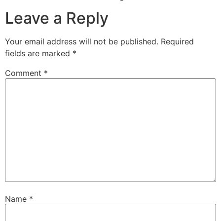
Leave a Reply
Your email address will not be published.
Required
fields are marked
*
Comment
*
Name
*