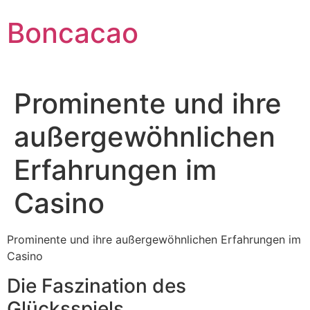
Skip
Boncacao
to
content
Prominente und ihre
außergewöhnlichen
Erfahrungen im
Casino
Prominente und ihre außergewöhnlichen Erfahrungen im
Casino
Die Faszination des
Glücksspiels