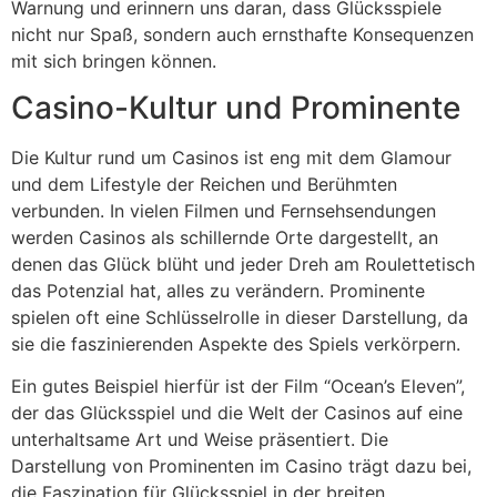
Warnung und erinnern uns daran, dass Glücksspiele
nicht nur Spaß, sondern auch ernsthafte Konsequenzen
mit sich bringen können.
Casino-Kultur und Prominente
Die Kultur rund um Casinos ist eng mit dem Glamour
und dem Lifestyle der Reichen und Berühmten
verbunden. In vielen Filmen und Fernsehsendungen
werden Casinos als schillernde Orte dargestellt, an
denen das Glück blüht und jeder Dreh am Roulettetisch
das Potenzial hat, alles zu verändern. Prominente
spielen oft eine Schlüsselrolle in dieser Darstellung, da
sie die faszinierenden Aspekte des Spiels verkörpern.
Ein gutes Beispiel hierfür ist der Film “Ocean’s Eleven”,
der das Glücksspiel und die Welt der Casinos auf eine
unterhaltsame Art und Weise präsentiert. Die
Darstellung von Prominenten im Casino trägt dazu bei,
die Faszination für Glücksspiel in der breiten