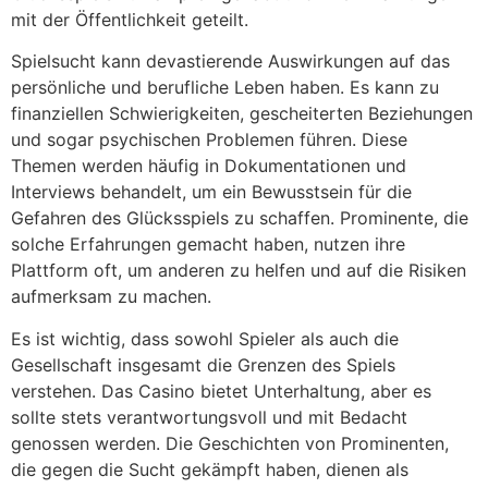
mit der Öffentlichkeit geteilt.
Spielsucht kann devastierende Auswirkungen auf das
persönliche und berufliche Leben haben. Es kann zu
finanziellen Schwierigkeiten, gescheiterten Beziehungen
und sogar psychischen Problemen führen. Diese
Themen werden häufig in Dokumentationen und
Interviews behandelt, um ein Bewusstsein für die
Gefahren des Glücksspiels zu schaffen. Prominente, die
solche Erfahrungen gemacht haben, nutzen ihre
Plattform oft, um anderen zu helfen und auf die Risiken
aufmerksam zu machen.
Es ist wichtig, dass sowohl Spieler als auch die
Gesellschaft insgesamt die Grenzen des Spiels
verstehen. Das Casino bietet Unterhaltung, aber es
sollte stets verantwortungsvoll und mit Bedacht
genossen werden. Die Geschichten von Prominenten,
die gegen die Sucht gekämpft haben, dienen als