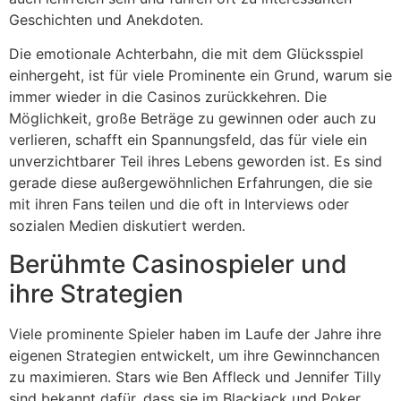
Geschichten und Anekdoten.
Die emotionale Achterbahn, die mit dem Glücksspiel
einhergeht, ist für viele Prominente ein Grund, warum sie
immer wieder in die Casinos zurückkehren. Die
Möglichkeit, große Beträge zu gewinnen oder auch zu
verlieren, schafft ein Spannungsfeld, das für viele ein
unverzichtbarer Teil ihres Lebens geworden ist. Es sind
gerade diese außergewöhnlichen Erfahrungen, die sie
mit ihren Fans teilen und die oft in Interviews oder
sozialen Medien diskutiert werden.
Berühmte Casinospieler und
ihre Strategien
Viele prominente Spieler haben im Laufe der Jahre ihre
eigenen Strategien entwickelt, um ihre Gewinnchancen
zu maximieren. Stars wie Ben Affleck und Jennifer Tilly
sind bekannt dafür, dass sie im Blackjack und Poker