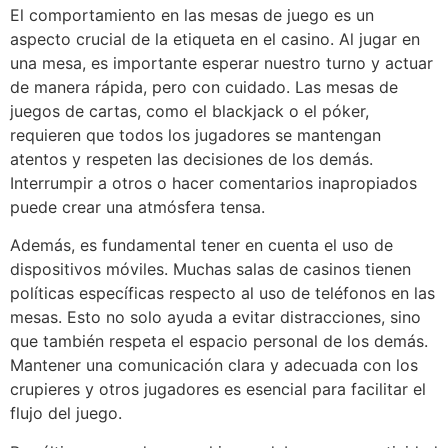
El comportamiento en las mesas de juego es un
aspecto crucial de la etiqueta en el casino. Al jugar en
una mesa, es importante esperar nuestro turno y actuar
de manera rápida, pero con cuidado. Las mesas de
juegos de cartas, como el blackjack o el póker,
requieren que todos los jugadores se mantengan
atentos y respeten las decisiones de los demás.
Interrumpir a otros o hacer comentarios inapropiados
puede crear una atmósfera tensa.
Además, es fundamental tener en cuenta el uso de
dispositivos móviles. Muchas salas de casinos tienen
políticas específicas respecto al uso de teléfonos en las
mesas. Esto no solo ayuda a evitar distracciones, sino
que también respeta el espacio personal de los demás.
Mantener una comunicación clara y adecuada con los
crupieres y otros jugadores es esencial para facilitar el
flujo del juego.