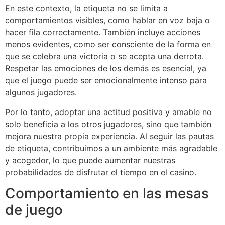
En este contexto, la etiqueta no se limita a
comportamientos visibles, como hablar en voz baja o
hacer fila correctamente. También incluye acciones
menos evidentes, como ser consciente de la forma en
que se celebra una victoria o se acepta una derrota.
Respetar las emociones de los demás es esencial, ya
que el juego puede ser emocionalmente intenso para
algunos jugadores.
Por lo tanto, adoptar una actitud positiva y amable no
solo beneficia a los otros jugadores, sino que también
mejora nuestra propia experiencia. Al seguir las pautas
de etiqueta, contribuimos a un ambiente más agradable
y acogedor, lo que puede aumentar nuestras
probabilidades de disfrutar el tiempo en el casino.
Comportamiento en las mesas
de juego