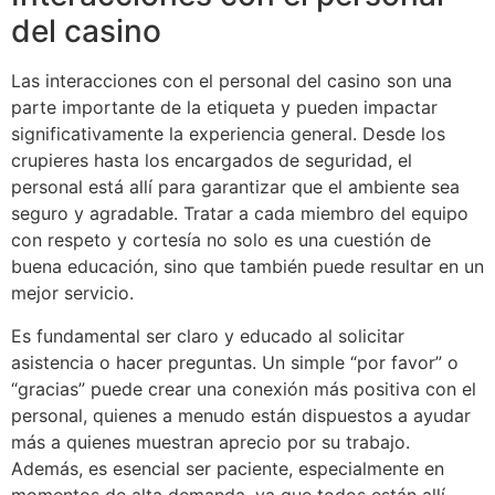
del casino
Las interacciones con el personal del casino son una
parte importante de la etiqueta y pueden impactar
significativamente la experiencia general. Desde los
crupieres hasta los encargados de seguridad, el
personal está allí para garantizar que el ambiente sea
seguro y agradable. Tratar a cada miembro del equipo
con respeto y cortesía no solo es una cuestión de
buena educación, sino que también puede resultar en un
mejor servicio.
Es fundamental ser claro y educado al solicitar
asistencia o hacer preguntas. Un simple “por favor” o
“gracias” puede crear una conexión más positiva con el
personal, quienes a menudo están dispuestos a ayudar
más a quienes muestran aprecio por su trabajo.
Además, es esencial ser paciente, especialmente en
momentos de alta demanda, ya que todos están allí