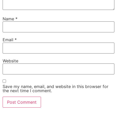
Name
*
Email
*
Website
Save my name, email, and website in this browser for
the next time I comment.