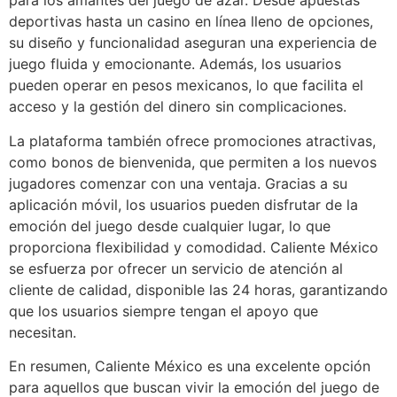
para los amantes del juego de azar. Desde apuestas
deportivas hasta un casino en línea lleno de opciones,
su diseño y funcionalidad aseguran una experiencia de
juego fluida y emocionante. Además, los usuarios
pueden operar en pesos mexicanos, lo que facilita el
acceso y la gestión del dinero sin complicaciones.
La plataforma también ofrece promociones atractivas,
como bonos de bienvenida, que permiten a los nuevos
jugadores comenzar con una ventaja. Gracias a su
aplicación móvil, los usuarios pueden disfrutar de la
emoción del juego desde cualquier lugar, lo que
proporciona flexibilidad y comodidad. Caliente México
se esfuerza por ofrecer un servicio de atención al
cliente de calidad, disponible las 24 horas, garantizando
que los usuarios siempre tengan el apoyo que
necesitan.
En resumen, Caliente México es una excelente opción
para aquellos que buscan vivir la emoción del juego de