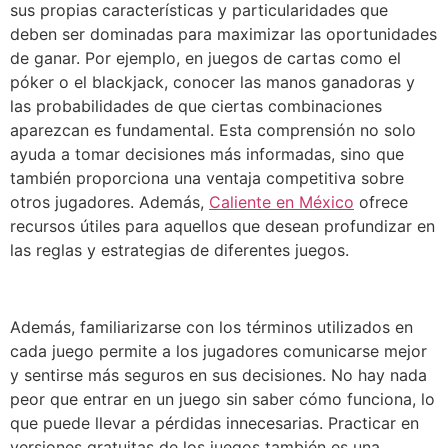
sus propias características y particularidades que
deben ser dominadas para maximizar las oportunidades
de ganar. Por ejemplo, en juegos de cartas como el
póker o el blackjack, conocer las manos ganadoras y
las probabilidades de que ciertas combinaciones
aparezcan es fundamental. Esta comprensión no solo
ayuda a tomar decisiones más informadas, sino que
también proporciona una ventaja competitiva sobre
otros jugadores. Además,
Caliente en México
ofrece
recursos útiles para aquellos que desean profundizar en
las reglas y estrategias de diferentes juegos.
Además, familiarizarse con los términos utilizados en
cada juego permite a los jugadores comunicarse mejor
y sentirse más seguros en sus decisiones. No hay nada
peor que entrar en un juego sin saber cómo funciona, lo
que puede llevar a pérdidas innecesarias. Practicar en
versiones gratuitas de los juegos también es una