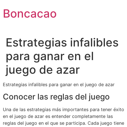
Skip
Boncacao
to
content
Estrategias infalibles
para ganar en el
juego de azar
Estrategias infalibles para ganar en el juego de azar
Conocer las reglas del juego
Una de las estrategias más importantes para tener éxito
en el juego de azar es entender completamente las
reglas del juego en el que se participa. Cada juego tiene