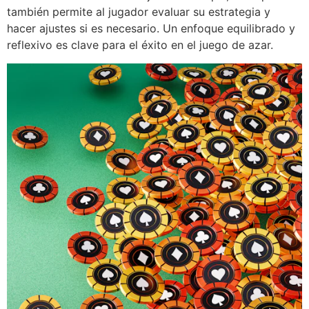
también permite al jugador evaluar su estrategia y
hacer ajustes si es necesario. Un enfoque equilibrado y
reflexivo es clave para el éxito en el juego de azar.