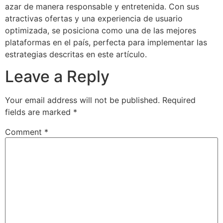
azar de manera responsable y entretenida. Con sus
atractivas ofertas y una experiencia de usuario
optimizada, se posiciona como una de las mejores
plataformas en el país, perfecta para implementar las
estrategias descritas en este artículo.
Leave a Reply
Your email address will not be published.
Required
fields are marked
*
Comment
*