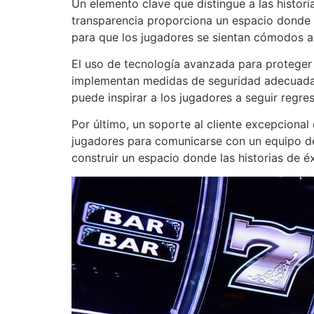
Un elemento clave que distingue a las historia
transparencia proporciona un espacio donde l
para que los jugadores se sientan cómodos al r
El uso de tecnología avanzada para proteger 
implementan medidas de seguridad adecuadas 
puede inspirar a los jugadores a seguir regre
Por último, un soporte al cliente excepcional
jugadores para comunicarse con un equipo de
construir un espacio donde las historias de é