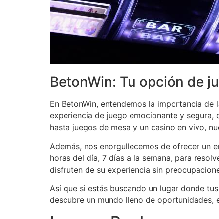
BetonWin: Tu opción de j
En BetonWin, entendemos la importancia de la
experiencia de juego emocionante y segura,
hasta juegos de mesa y un casino en vivo, nu
Además, nos enorgullecemos de ofrecer un ent
horas del día, 7 días a la semana, para resol
disfruten de su experiencia sin preocupacione
Así que si estás buscando un lugar donde tus
descubre un mundo lleno de oportunidades, en