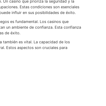
. Un casino que prioriza la seguridad y la
upaciones. Estas condiciones son esenciales
uede influir en sus posibilidades de éxito.
juegos es fundamental. Los casinos que
an un ambiente de confianza. Esta confianza
as de éxito.
ia también es vital. La capacidad de los
al. Estos aspectos son cruciales para