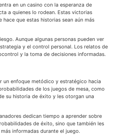
 entra en un casino con la esperanza de
ta a quienes lo rodean. Estas victorias
e hace que estas historias sean aún más
 riesgo. Aunque algunas personas pueden ver
strategia y el control personal. Los relatos de
ocontrol y la toma de decisiones informadas.
er un enfoque metódico y estratégico hacia
s probabilidades de los juegos de mesa, como
e su historia de éxito y les otorgan una
 ganadores dedican tiempo a aprender sobre
probabilidades de éxito, sino que también les
 más informadas durante el juego.