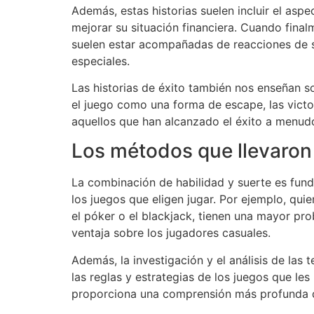
Además, estas historias suelen incluir el asp
mejorar su situación financiera. Cuando final
suelen estar acompañadas de reacciones de so
especiales.
Las historias de éxito también nos enseñan s
el juego como una forma de escape, las victori
aquellos que han alcanzado el éxito a menudo
Los métodos que llevaron 
La combinación de habilidad y suerte es fund
los juegos que eligen jugar. Por ejemplo, qu
el póker o el blackjack, tienen una mayor pro
ventaja sobre los jugadores casuales.
Además, la investigación y el análisis de la
las reglas y estrategias de los juegos que le
proporciona una comprensión más profunda de