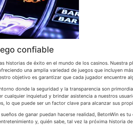
uego confiable
s historias de éxito en el mundo de los casinos. Nuestra p
 ofreciendo una amplia variedad de juegos que incluyen m
estro objetivo es garantizar que cada jugador encuentre al
orno donde la seguridad y la transparencia son primordial
ver cualquier inquietud y brindar asistencia a nuestros usua
s, lo que puede ser un factor clave para alcanzar sus propia
 sueños de ganar puedan hacerse realidad, BetonWin es tu o
tretenimiento y, quién sabe, tal vez la próxima historia de