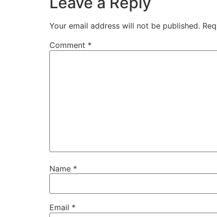
Leave a Reply
Your email address will not be published.
Req
Comment
*
Name
*
Email
*