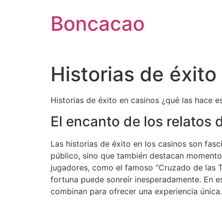
Skip
Boncacao
to
content
Historias de éxit
Historias de éxito en casinos ¿qué las hace e
El encanto de los relatos
Las historias de éxito en los casinos son fas
público, sino que también destacan momentos
jugadores, como el famoso “Cruzado de las Tr
fortuna puede sonreír inesperadamente. En 
combinan para ofrecer una experiencia única.