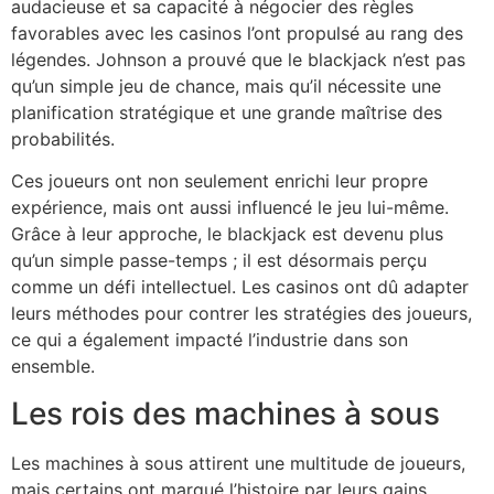
audacieuse et sa capacité à négocier des règles
favorables avec les casinos l’ont propulsé au rang des
légendes. Johnson a prouvé que le blackjack n’est pas
qu’un simple jeu de chance, mais qu’il nécessite une
planification stratégique et une grande maîtrise des
probabilités.
Ces joueurs ont non seulement enrichi leur propre
expérience, mais ont aussi influencé le jeu lui-même.
Grâce à leur approche, le blackjack est devenu plus
qu’un simple passe-temps ; il est désormais perçu
comme un défi intellectuel. Les casinos ont dû adapter
leurs méthodes pour contrer les stratégies des joueurs,
ce qui a également impacté l’industrie dans son
ensemble.
Les rois des machines à sous
Les machines à sous attirent une multitude de joueurs,
mais certains ont marqué l’histoire par leurs gains