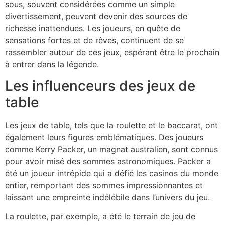
sous, souvent considérées comme un simple
divertissement, peuvent devenir des sources de
richesse inattendues. Les joueurs, en quête de
sensations fortes et de rêves, continuent de se
rassembler autour de ces jeux, espérant être le prochain
à entrer dans la légende.
Les influenceurs des jeux de
table
Les jeux de table, tels que la roulette et le baccarat, ont
également leurs figures emblématiques. Des joueurs
comme Kerry Packer, un magnat australien, sont connus
pour avoir misé des sommes astronomiques. Packer a
été un joueur intrépide qui a défié les casinos du monde
entier, remportant des sommes impressionnantes et
laissant une empreinte indélébile dans l’univers du jeu.
La roulette, par exemple, a été le terrain de jeu de