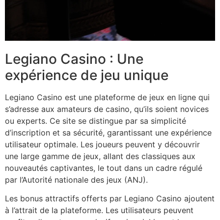
Legiano Casino : Une
expérience de jeu unique
Legiano Casino est une plateforme de jeux en ligne qui
s’adresse aux amateurs de casino, qu’ils soient novices
ou experts. Ce site se distingue par sa simplicité
d’inscription et sa sécurité, garantissant une expérience
utilisateur optimale. Les joueurs peuvent y découvrir
une large gamme de jeux, allant des classiques aux
nouveautés captivantes, le tout dans un cadre régulé
par l’Autorité nationale des jeux (ANJ).
Les bonus attractifs offerts par Legiano Casino ajoutent
à l’attrait de la plateforme. Les utilisateurs peuvent