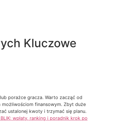
wych Kluczowe
lub porażce gracza. Warto zacząć od
ym możliwościom finansowym. Zbyt duże
ć ustalonej kwoty i trzymać się planu.
BLIK: wpłaty, ranking i poradnik krok po