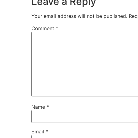
Leave a Reply
Your email address will not be published.
Req
Comment
*
Name
*
Email
*