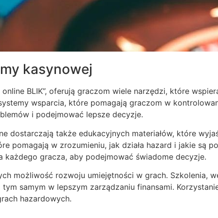
ormy kasynowej
 online BLIK”, oferują graczom wiele narzędzi, które wspie
 systemy wsparcia, które pomagają graczom w kontrolowan
oblemów i podejmować lepsze decyzje.
ne dostarczają także edukacyjnych materiałów, które wyjaś
e pomagają w zrozumieniu, jak działa hazard i jakie są po
dla każdego gracza, aby podejmować świadome decyzje.
ych możliwość rozwoju umiejętności w grach. Szkolenia, 
 tym samym w lepszym zarządzaniu finansami. Korzystani
 grach hazardowych.