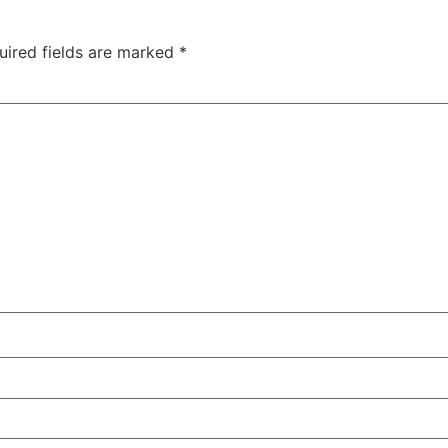
uired fields are marked
*