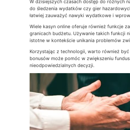
W dzisiejszych czasach dostęp do różnych n
do śledzenia wydatków czy gier hazardowych
łatwiej zauważyć nawyki wydatkowe i wprow
Wiele kasyn online oferuje również funkcje z
granicach budżetu. Używanie takich funkcji 
istotne w kontekście unikania problemów zw
Korzystając z technologii, warto również b
bonusów może pomóc w zwiększeniu funduszy 
nieodpowiedzialnych decyzji.