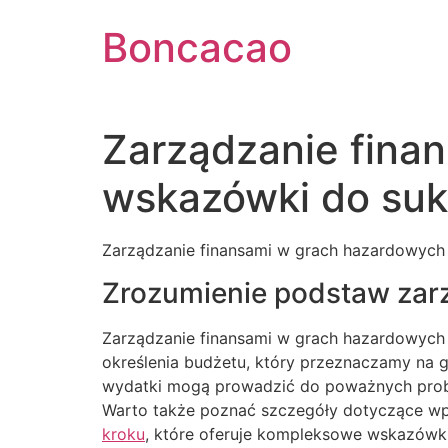
Skip
Boncacao
to
content
Zarządzanie fina
wskazówki do su
Zarządzanie finansami w grach hazardowyc
Zrozumienie podstaw zar
Zarządzanie finansami w grach hazardowych
określenia budżetu, który przeznaczamy na 
wydatki mogą prowadzić do poważnych proble
Warto także poznać szczegóły dotyczące w
kroku
, które oferuje kompleksowe wskazówki