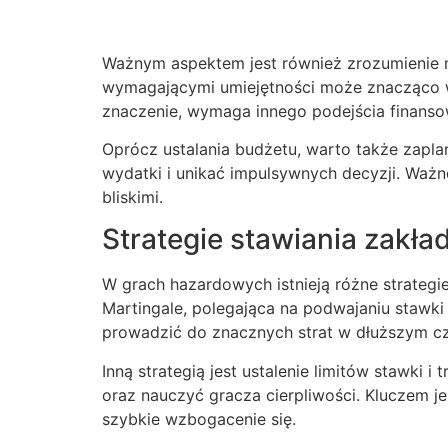
Ważnym aspektem jest również zrozumienie m
wymagającymi umiejętności może znacząco wp
znaczenie, wymaga innego podejścia finansow
Oprócz ustalania budżetu, warto także zapla
wydatki i unikać impulsywnych decyzji. Ważne
bliskimi.
Strategie stawiania zakł
W grach hazardowych istnieją różne strategi
Martingale, polegająca na podwajaniu stawki 
prowadzić do znacznych strat w dłuższym cz
Inną strategią jest ustalenie limitów stawki 
oraz nauczyć gracza cierpliwości. Kluczem je
szybkie wzbogacenie się.