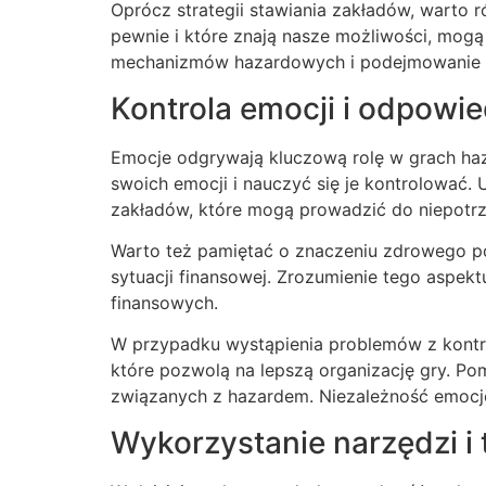
Oprócz strategii stawiania zakładów, warto 
pewnie i które znają nasze możliwości, mog
mechanizmów hazardowych i podejmowanie b
Kontrola emocji i odpowie
Emocje odgrywają kluczową rolę w grach ha
swoich emocji i nauczyć się je kontrolować.
zakładów, które mogą prowadzić do niepotrz
Warto też pamiętać o znaczeniu zdrowego po
sytuacji finansowej. Zrozumienie tego aspek
finansowych.
W przypadku wystąpienia problemów z kontrol
które pozwolą na lepszą organizację gry. P
związanych z hazardem. Niezależność emocjo
Wykorzystanie narzędzi i 